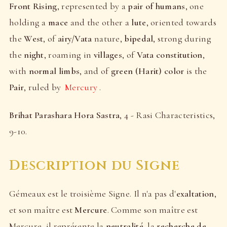
Front Rising
, represented by a
pair of humans
, one
holding a
mace
and the other a
lute
, oriented towards
the
West
, of
airy/Vata
nature,
bipedal
, strong during
the
night
, roaming in
villages
, of
Vata constitution
,
with
normal limbs
, and of
green (Harit) color
is the
Pair
, ruled by
Mercury
.
Brihat Parashara Hora Sastra
, 4 - Rasi Characteristics,
9-10.
Description du Signe
Gémeaux est le troisième Signe. Il n'a pas d'
exaltation
,
et son maître est
Mercure
. Comme son maître est
Mercure, il représente la
neutralité
, la
recherche de