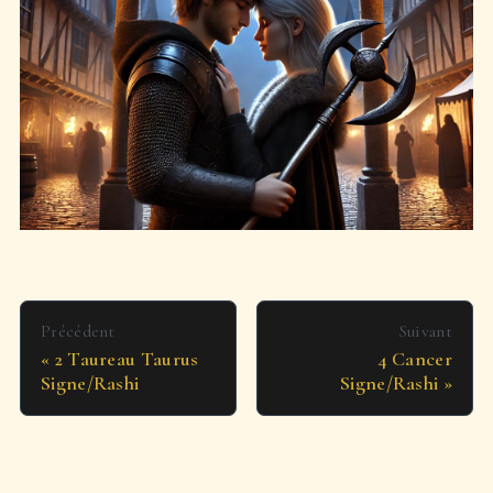
Précédent
Suivant
2 Taureau Taurus
4 Cancer
Signe/Rashi
Signe/Rashi