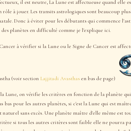
fectueux, il est neutre, La Lune est affectueuse quand elle e
n rôle à jouer. Les transits astrologiques sont beaucoup pl
 natale. Donc à éviter pour les débutants qui commence l'as
 des planètes en difficulté comme je l'explique ici.
Cancer à vérifier si la Lune ou le Signe de Cancer est affecté
astha (voir section
Lajjitadi Avasthas
en bas de page)
 la Lune, on vérifie les critères en fonction de la planète qu
us bas pour les autres planètes, si c'est la Lune qui est maît
t naturel sans excès. Une planète maître d'elle même est to
ritère si tous les autres critères sont faible elle ne pourra 