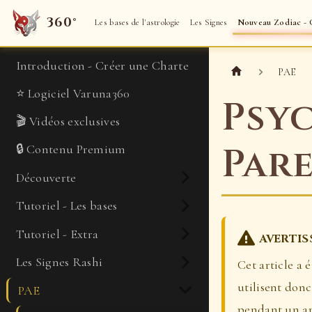
360°
Les bases de l'astrologie
Les Signes
Nouveau Zodiac - C
Introduction - Créer une Charte
PAE
⭐ Logiciel Varuna360
Psyc
🎬 Vidéos exclusives
Pare
🔒 Contenu Premium
Découverte
Tutoriel - Les bases
Tutoriel - Extra
AVERTI
Les Signes Rashi
Cet article a 
utilisent donc
PAE
pendant un an