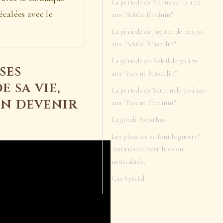
La période de Vénus de 12 à 32
calées avec le
ans "Adulte féminin"
La période de Jupiter de 32 à 50
ans "Adulte Masculin"
La période du Soleil de 50 à 70
ses
ans "Parent Masculin"
e sa vie,
La période de Saturn de 70 à 120
en devenir
ans "Parent Féminin"
Lajjitadi Avasthas
Les planètes se font la guerre?
Amitiés ou hostilités ou
neutralités.
Cas Spécial