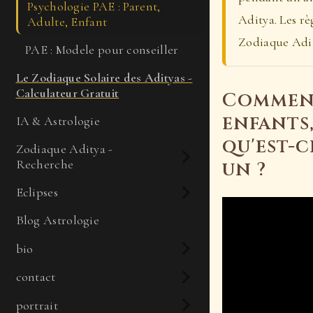
Psychologie PAE : Parent,
Aditya. Les rè
Adulte, Enfant
Zodiaque Adi
PAE : Modele pour conseiller
Le Zodiaque Solaire des Adityas -
Calculateur Gratuit
Comment
enfants,
IA & Astrologie
qu'est-
Zodiaque Aditya -
Recherche
un ?
Eclipses
Blog Astrologie
bio
contact
portrait