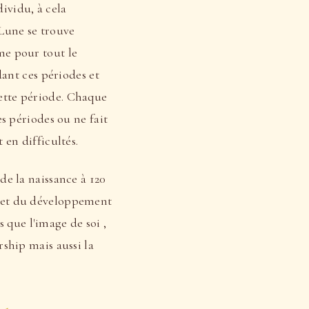
dividu, à cela
 Lune se trouve
ême pour tout le
ant ces périodes et
cette période. Chaque
 périodes ou ne fait
t en difficultés.
 de la naissance à 120
es et du développement
 que l'image de soi ,
ership mais aussi la