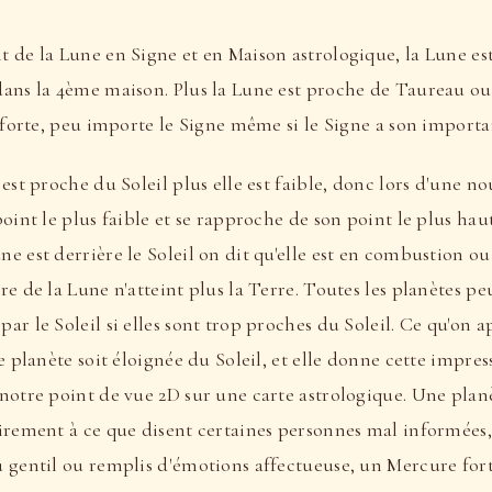
 de la Lune en Signe et en Maison astrologique, la Lune es
dans la 4ème maison. Plus la Lune est proche de Taureau o
t forte, peu importe le Signe même si le Signe a son importa
 est proche du Soleil plus elle est faible, donc lors d'une n
point le plus faible et se rapproche de son point le plus hau
e est derrière le Soleil on dit qu'elle est en combustion ou 
re de la Lune n'atteint plus la Terre. Toutes les planètes pe
ar le Soleil si elles sont trop proches du Soleil. Ce qu'on a
ne planète soit éloignée du Soleil, et elle donne cette impre
notre point de vue 2D sur une carte astrologique. Une plan
irement à ce que disent certaines personnes mal informées,
 gentil ou remplis d'émotions affectueuse, un Mercure fort