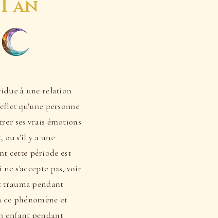
 1 an
vidue à une relation
 reflet qu'une personne
trer ses vrais émotions
 ou s'il y a une
t cette période est
 ne s'accepte pas, voir
it trauma pendant
ien ce phénomène et
'un enfant pendant