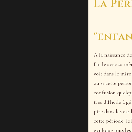
La Pér
"enfan
A la naissance de
facile avec sa mè
voit dans le miro
ou si cette person
confusion quelqu
très difficile à 
pire dans les ca
cette période, le
explique tous les