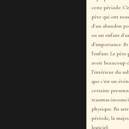
cette période. C'e
père qui ont tous
d'un abandon pour
eu un enfant d'u
d'importance. Et
l'enfant. Le père
avoir beaucoup de
l'intérieur du su
que c'est un évén
certaine personne
traumas inconscie
physique. En astr
période, la maje
logiciel: