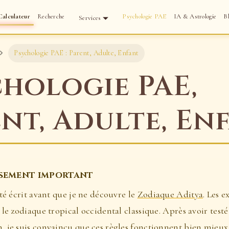
alculateur
Recherche
Psychologie PAE
IA & Astrologie
B
Services
Psychologie PAE : Parent, Adulte, Enfant
hologie PAE,
nt, Adulte, En
SSEMENT IMPORTANT
été écrit avant que je ne découvre le
Zodiaque Aditya
. Les 
 le zodiaque tropical occidental classique. Après avoir test
, je suis convaincu que ces règles fonctionnent bien mieux