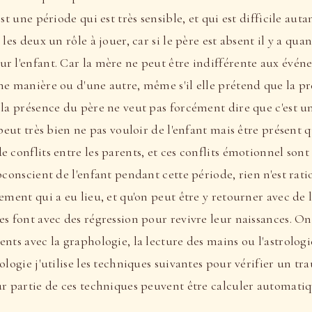
st une période qui est très sensible, et qui est difficile aut
 les deux un rôle à jouer, car si le père est absent il y a qu
 l'enfant. Car la mère ne peut être indifférente aux événem
ne manière ou d'une autre, même s'il elle prétend que la pr
 la présence du père ne veut pas forcément dire que c'est u
 peut très bien ne pas vouloir de l'enfant mais être présent
 conflits entre les parents, et ces conflits émotionnel sont
bconscient de l'enfant pendant cette période, rien n'est rati
ement qui a eu lieu, et qu'on peut être y retourner avec de 
s font avec des régression pour revivre leur naissances. On 
nts avec la graphologie, la lecture des mains ou l'astrologie
ologie j'utilise les techniques suivantes pour vérifier un t
ur partie de ces techniques peuvent être calculer automat