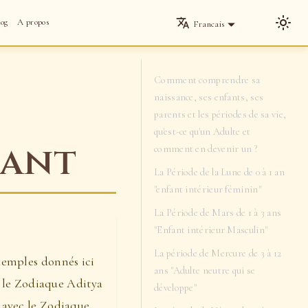
log
A propos
Francais
Comment comprendre sa
naissance, ses enfants, ses
parents et les périodes de sa vie,
qu'est-ce qu'un Adulte et
fant
comment en devenir un ?
La Période de la Lune de 0 à 1 an
"enfant intérieur féminin"
La Période de Mars de 1 à 3 ans
"Enfant intérieur Masculin"
La période de Mercure de 3 à 12
exemples donnés ici
ans "Adulte neutre qui se
é le Zodiaque Aditya
développe"
 avec le Zodiaque