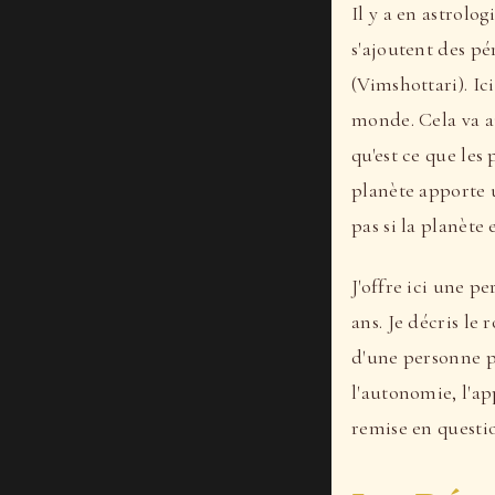
Il y a en astrolo
s'ajoutent des pé
(Vimshottari). Ic
monde. Cela va a
qu'est ce que les
planète apporte 
pas si la planète 
J'offre ici une pe
ans. Je décris le
d'une personne pe
l'autonomie, l'app
remise en questio