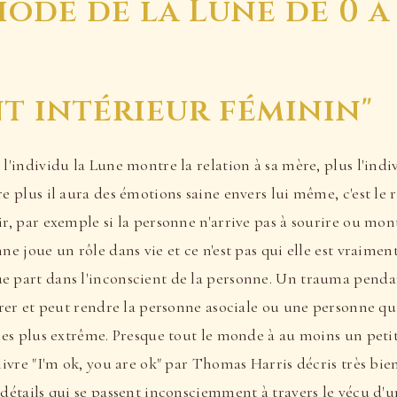
iode de la Lune de 0 à
t intérieur féminin"
 l'individu la Lune montre la relation à sa mère, plus l'indi
re plus il aura des émotions saine envers lui même, c'est le
ir, par exemple si la personne n'arrive pas à sourire ou mon
ne joue un rôle dans vie et ce n'est pas qui elle est vraiment,
e part dans l'inconscient de la personne. Un trauma pendan
gérer et peut rendre la personne asociale ou une personne qui
s les plus extrême. Presque tout le monde à au moins un pet
 livre "I'm ok, you are ok" par Thomas Harris décris très b
 détails qui se passent inconsciemment à travers le vécu d