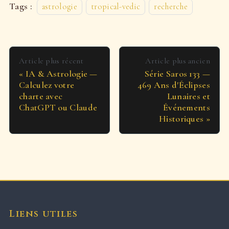
Tags :
astrologie
tropical-vedic
recherche
Article plus récent
Article plus ancien
IA & Astrologie —
Série Saros 133 —
Calculez votre
469 Ans d'Éclipses
charte avec
Lunaires et
ChatGPT ou Claude
Événements
Historiques
Liens utiles