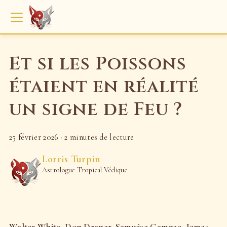
Et si les Poissons
étaient en réalité
un signe de Feu ?
25 février 2026
·
2 minutes de lecture
Lorris Turpin
Astrologue Tropical Védique
Walter White, Don Draper, Samwise Gamgee, James